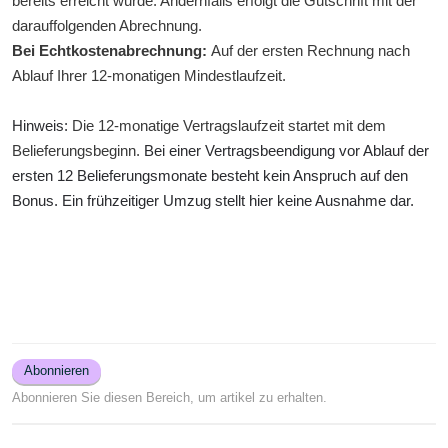
bereits erreicht wurde. Andernfalls erfolgt die Gutschrift mit der
darauffolgenden Abrechnung.
Bei Echtkostenabrechnung:
Auf der ersten Rechnung nach
Ablauf Ihrer 12-monatigen Mindestlaufzeit.
Hinweis:
Die 12-monatige Vertragslaufzeit startet mit dem
Belieferungsbeginn.
Bei einer Vertragsbeendigung vor Ablauf der
ersten 12 Belieferungsmonate besteht kein Anspruch auf den
Bonus. Ein frühzeitiger Umzug stellt hier keine Ausnahme dar.
Abonnieren
Abonnieren Sie diesen Bereich, um artikel zu erhalten.