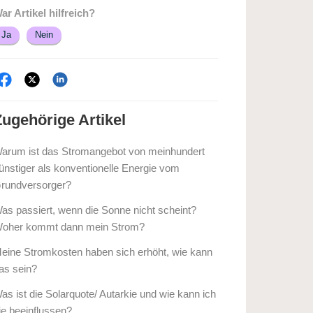
ar Artikel hilfreich?
Ja
Nein
Zugehörige
Artikel
arum ist das Stromangebot von meinhundert
ünstiger als konventionelle Energie vom
rundversorger?
as passiert, wenn die Sonne nicht scheint?
oher kommt dann mein Strom?
eine Stromkosten haben sich erhöht, wie kann
as sein?
as ist die Solarquote/ Autarkie und wie kann ich
ie beeinflussen?