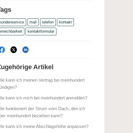
Tags
kundenservice
mail
telefon
kontakt
erreichbarkeit
kontaktformular
Zugehörige
Artikel
ie kann ich meinen Vertrag bei meinhundert
ündigen?
ie kann ich mich bei meinhundert anmelden?
ie funktioniert der Strom vom Dach, den ich
ber meinhundert beziehen kann?
ie kann ich meine Abschlagshöhe anpassen?