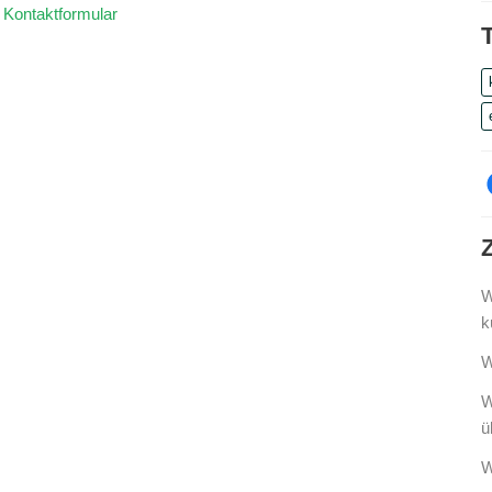
s
Kontaktformular
W
k
W
W
ü
W